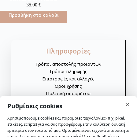
35,00
€
Προσθήκη στο καλάθι
Πληροφορίες
Τρόποι αποστολής προϊόντων
Τρόποι πληρωμής
Επιστροφές και αλλαγές
Όροι χρήσης
Πολιτική απορρήτου
skip-to-actions
×
Ρυθμίσεις cookies
Ωράριο λειτουργίας
Χρησιμοποιούμε cookies και παρόμοιες τεχνολογίες (π.χ. pixel,
ετικέτες, scripts) για να σας προσφέρουμε την καλύτερη δυνατή
Δευτέρα: Κλειστά
εμπειρία στον ιστότοπό μας. Ορισμένα είναι τεχνικά απαραίτητα
Τρίτη: 10:00-14:00 & 17:30-20:30
για τη λειτουργία του ιστότοπου, ενώ άλλα μας βοηθούν να