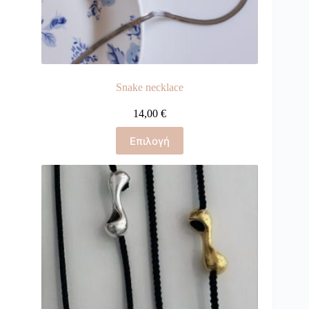
Snake necklace
14,00
€
Επιλογή